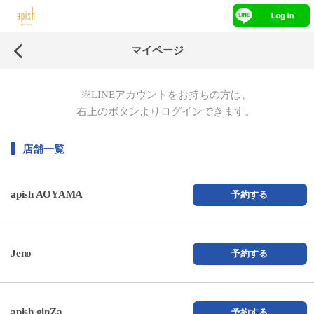
マイページ
※LINEアカウントをお持ちの方は、
右上のボタンよりログインできます。
店舗一覧
apish AOYAMA
予約する
Jeno
予約する
apish ginZa
予約する