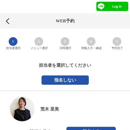
WEB予約
1
2
3
4
5
担当者選択
メニュー選択
日時選択
情報入力・確認
予約完了
担当者を選択してください
指名しない
荒木 里美