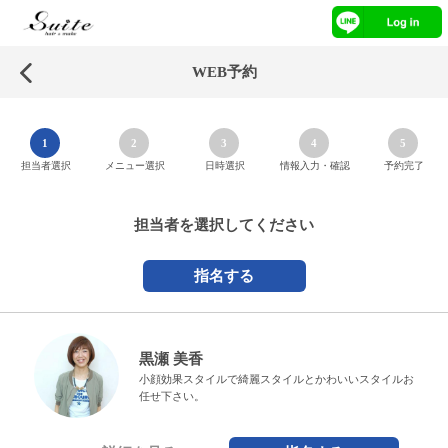
WEB予約
1
2
3
4
5
担当者選択
メニュー選択
日時選択
情報入力・確認
予約完了
担当者を選択してください
指名する
黒瀬 美香
小顔効果スタイルで綺麗スタイルとかわいいスタイルお
任せ下さい。