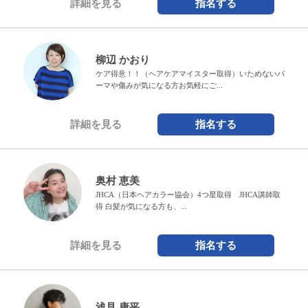
詳細を見る
指名する
柳辺 かおり
ケア得意！！（ヘアケアマイスター取得）いためないパ
ーマや傷みが気になる方お気軽にご...
詳細を見る
指名する
奥村 恵美
JHCA（日本ヘアカラー協会）4つ星取得 JHCA講師取
得 白髪が気になる方も、...
詳細を見る
指名する
浅見 康平