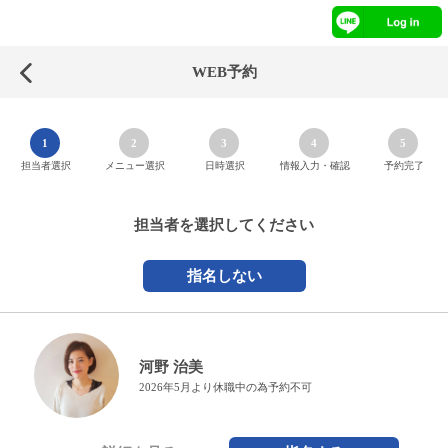
WEB予約
1
2
3
4
5
担当者選択
メニュー選択
日時選択
情報入力・確認
予約完了
担当者を選択してください
指名しない
河野 治美
2026年5月より休職中の為予約不可