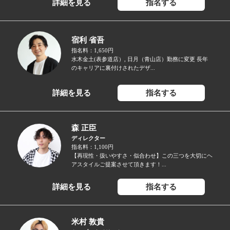
詳細を見る
指名する
宿利 省吾
指名料：1,650円
水木金土(表参道店）, 日月（青山店）勤務に変更 長年
のキャリアに裏付けされたデザ...
詳細を見る
指名する
森 正臣
ディレクター
指名料：1,100円
【再現性・扱いやすさ・似合わせ】この三つを大切にヘ
アスタイルご提案させて頂きます！...
詳細を見る
指名する
米村 敦貴