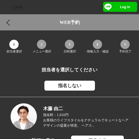
WEB予約
1
2
3
4
5
担当者選択
メニュー選択
日時選択
情報入力・確認
予約完了
担当者を選択してください
指名しない
木藤 由二
指名料：1,650円
お客様のライフスタイルをナチュラルでキュートなヘア
デザインの提案が得意。 ヘアス...