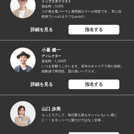
トップスタイリスト
指名料：550円
コテ巻き風パーマと透明感カラーが得意です。 常に自
然体でいられるラフなstyleの...
詳細を見る
指名する
小暮 健一
ディレクター
指名料：1,100円
いつも有難うございます。長年のキャリアで得た技術、
経験値で再現性、質の高いヘアスタ...
詳細を見る
指名する
山口 歩美
もっとラクして、毎日髪も肌もオシャレもいい感じ
に！！をモットーに髪だけではなく全体...