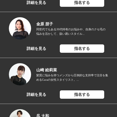
詳細を見る
指名する
金原 朋子
同世代でもある30代特有のお悩みや、自身のクセ毛の
悩みを活かして、扱い易いスタイル...
詳細を見る
指名する
山崎 絵莉菜
髪質に悩みを持つメンズから圧倒的な支持率で注目を集
めるCuraの女性スタイリスト。...
詳細を見る
指名する
呉 大和