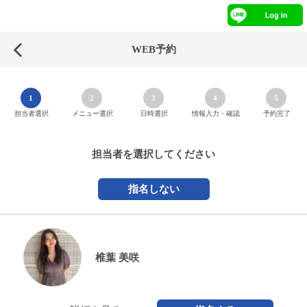
WEB予約
1
2
3
4
5
担当者選択
メニュー選択
日時選択
情報入力・確認
予約完了
担当者を選択してください
指名しない
椎葉 美咲