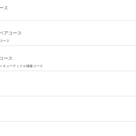
ース
ペアコース
給コース
コース
補給＋キューティクル補修コース