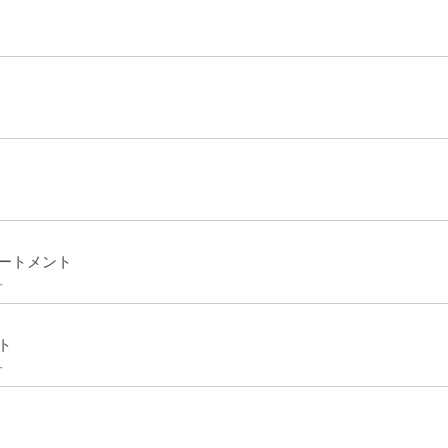
ートメント
す
ト
す