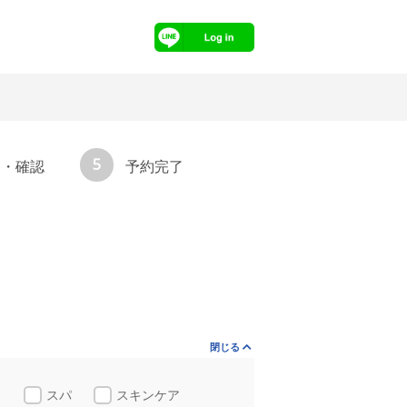
5
力・確認
予約完了
閉じる
ト
スパ
スキンケア