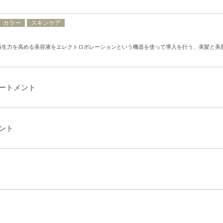
カラー
スキンケア
再生力を高める美容液をエレクトロポレーションという機器を使って導入を行う、美髪と美
ートメント
ント