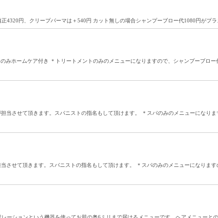
4320円、クリープパーマは＋540円 カット無しの場合シャンプーブロー代1080円がプ
＊初回のみホームケア付き ＊トリートメントのみのメニューになりますので、シャンプーブロー代
ストが担当させて頂きます。スパニストの指名もして頂けます。 ＊スパのみのメニューになり
トが担当させて頂きます。スパニストの指名もして頂けます。 ＊スパのみのメニューになりま
ポレーションという機器を使ってお肌の奥6ミリまで届けるメニューです。ヘアメニューと