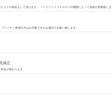
パニストの指名もして頂けます。 ＊トリートメントやスパの種類によって金額が変動致しま
 ブリーチご希望の方はお手数ですがお電話でお願い致します。
毛矯正
より料金が変わります。