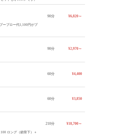
90分
¥6,820～
ブロー代1,100円がプ
90分
¥2,970～
60分
¥4,400
60分
¥3,850
210分
¥18,700～
00 ロング（鎖骨下）＋