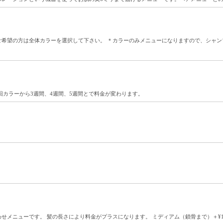
希望の方は全体カラーを選択して下さい。 ＊カラーのみメニューになりますので、シャンプー
回カラーから3週間、4週間、5週間とで料金が変わります。
メニューです。 髪の長さにより料金がプラスになります。 ミディアム（鎖骨まで）＋¥11