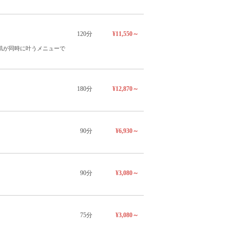
120分
¥11,550～
肌が同時に叶うメニューで
180分
¥12,870～
90分
¥6,930～
90分
¥3,080～
75分
¥3,080～