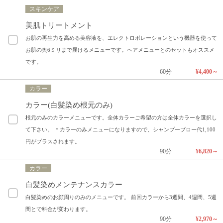
スキンケア
美肌トリートメント
お肌の再生力を高める美容液を、エレクトロポレーションという機器を使って
お肌の奥6ミリまで届けるメニューです。ヘアメニューとのセットもオススメ
です。
60分
¥4,400～
カラー
カラー(白髪染め根元のみ)
根元のみのカラーメニューです。全体カラーご希望の方は全体カラーを選択し
て下さい。 ＊カラーのみメニューになりますので、シャンプーブロー代1,100
円がプラスされます。
90分
¥6,820～
カラー
白髪染めメンテナンスカラー
白髪染めのお顔周りのみのメニューです。 前回カラーから3週間、4週間、5週
間とで料金が変わります。
90分
¥2,970～