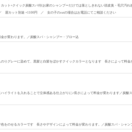
カット+クイック炭酸スパ付(お家のシャンプーだけでは落としきれない頭皮臭・毛穴汚れ
 眉カット別途 +1100円 ／ 女の子のcutの場合はお電話にてご相談ください
料金が変わります。／炭酸スパ・シャンプー・ブロー込
んのりグレーに染めて、黒髪と白髪をぼかすクイックカラーとなります 長さによって料金が
にハイライトを入れることで立体感ある仕上がりに♪長さによって料金が変わります／炭酸
で色をのせるカラーです 長さやデザインによって料金が変わります。／炭酸スパ・シャン