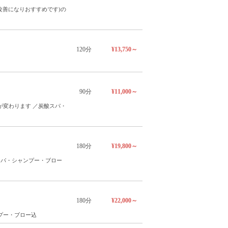
改善になりおすすめです)の
120分
¥13,750～
90分
¥11,000～
変わります ／炭酸スパ・
180分
¥19,800～
スパ・シャンプー・ブロー
180分
¥22,000～
プー・ブロー込