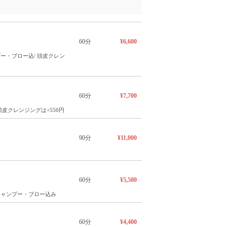
60分
¥6,600
・ブロー込/ 頭皮クレン
60分
¥7,700
皮クレンジングは+550円
90分
¥11,000
60分
¥5,500
シャンプー・ブロー込み
60分
¥4,400