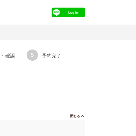
5
力・確認
予約完了
閉じる