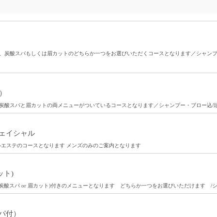
）
、炭酸スパもしくは眉カットのどちらか一つをお選びいただくコースとなります／シャンプー
）
炭酸スパと眉カットの両メニューがついているコースとなります／シャンプー・ブロー込/頭
ェイシャル
ルエステのコースとなります メンズのみのご案内となります
ット)
炭酸スパ or 眉カット)付きのメニューとなります どちらか一つをお選びいただけます /
パ付）