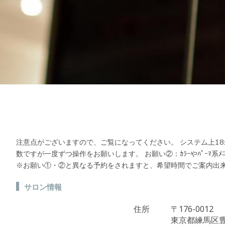
注意点がございますので、ご覧になってください。 システム上18:
数ですが一度ずつ操作をお願いします。 お願い②：ｶﾗｰやﾊﾟｰﾏ系ﾒ
※お願い①・②と異なる予約をされますと、希望時間でご案内出来
サロン情報
住所
〒176-0012
東京都練馬区豊