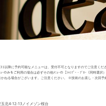
31以降に予約可能なメニューは、受付不可となりますのでご注意ください
ﾆｭｰのみをご利用の場合は必ずその他ﾒﾆｭｰの【ｼｬﾝﾌﾟｰ・ﾌﾞﾛｰ（同
かねる場合がございます。ご注意ください。 ※技術のお直し・次回予約
玉北4-12-13ノイメゾン桜台